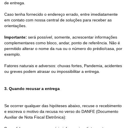
de entrega.
en
a
Caso tenha fornecido o endereço errado, entre imediatamente
m
em
contato com nossa central de soluções
para receber as
d
orientações.
id
o
Importante:
será possível, somente, acrescentar informações
s
complementares como bloco, andar, ponto de referência. Não é
d
permitido alterar o nome da rua ou o número do prédio/casa, por
d
exemplo.
id
Fatores naturais e adversos: chuvas fortes, Pandemia, acidentes
ou greves podem atrasar ou impossibilitar a entrega.
3.
Quando recusar a entrega
Se ocorrer qualquer das hipóteses abaixo, recuse o recebimento
e escreva o motivo da recusa no verso do DANFE (Documento
Auxiliar de Nota Fiscal Eletrônica):