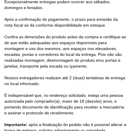
Excepcionalmente entregas podem ocorrer aos sábados,
Pr
domingos e feriados.
e
de
Após a confirmação do pagamento, o prazo para emissão da
c
nota fiscal se dá conforme disponibilidade em estoque.
o
pe
Confira as dimensões do produto antes da compra e certifique-se
•
de que estão adequadas aos espaços disponíveis para
Fa
montagem e uso dos mesmos, aos espaços nos elevadores,
d
escadas, portas e corredores do local da entrega. Pois não são
ac
realizadas montagem, desmontagem do produto e/ou portas e
•
janelas, transporte pela escada ou içamento.
En
n
Nossos entregadores realizam até 2 (duas) tentativas de entrega
do
no local informado.
•
En
É indispensável que, no endereço solicitado, esteja uma pessoa
po
autorizada pelo comprador(a), maior de 18 (dezoito) anos, e
m
portando documento de identificação para receber a mercadoria
al
e assinar o protocolo de recebimento.
(e
iç
Importante:
após a finalização do pedido não é possível alterar a
pr
forma de entrega, solicitar adiantamento ou prioridade.
po