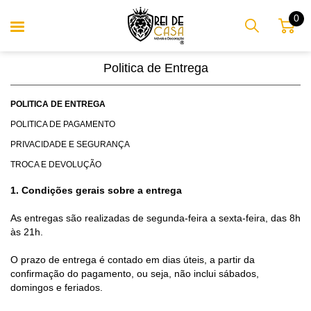
0
Politica de Entrega
POLITICA DE ENTREGA
POLITICA DE PAGAMENTO
PRIVACIDADE E SEGURANÇA
TROCA E DEVOLUÇÃO
1. Condições gerais sobre a entrega
•
E
As entregas são realizadas de segunda-feira a sexta-feira, das 8h
ab
às 21h.
o
av
O prazo de entrega é contado em dias úteis, a partir da
•
confirmação do pagamento, ou seja, não inclui sábados,
Pr
domingos e feriados.
av
•