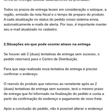
ja
Todos os prazos de entrega levam em consideração o estoque, a
•
região, emissão da nota fiscal e o tempo de preparo do produto.
Re
A cada atualização no status do pedido nosso sistema envia,
in
automaticamente e-mails de alerta. Por isso, é importante manter
o
seu e-mail atualizado no cadastro.
m
d
pr
2.Situações em que pode ocorrer atraso na entrega
•
Ab
Se houver até 2 (duas) tentativas de entrega sem sucesso, o
a
pedido retornará para o Centro de Distribuição.
e
d
Para que seja realizada nova tentativa de entrega é preciso
pr
confirmar o endereço.
•
Re
O reenvio do produto que retornou ao remetente após as 2
en
(duas) tentativas de entrega sem sucesso, terá o mesmo prazo
e
de entrega que foi informado na finalização do pedido e conta a
en
partir da confirmação do endereço e pagamento de novo frete.
di
•
Após a conclusão do pedido, não é possível alterar o endereço
Re