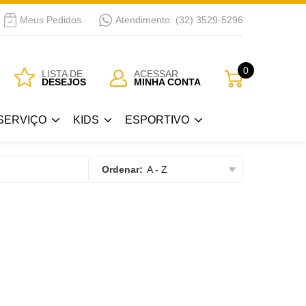
Meus Pedidos
Atendimento: (32) 3529-5296
SERVIÇO
KIDS
ESPORTIVO
0
LISTA DE
ACESSAR
DESEJOS
MINHA CONTA
Guarda Roupa Kids
Bicicletas
SERVIÇO
KIDS
ESPORTIVO
 Passar
Berços
a
Cama Kids
Guarda Roupa Kids
Bicicletas
Ordenar:
A - Z
Cojunto Quarto Infantil
 Passar
Berços
Armários Kids
a
Cama Kids
Cômoda-Criado Kids
Cojunto Quarto Infantil
Armários Kids