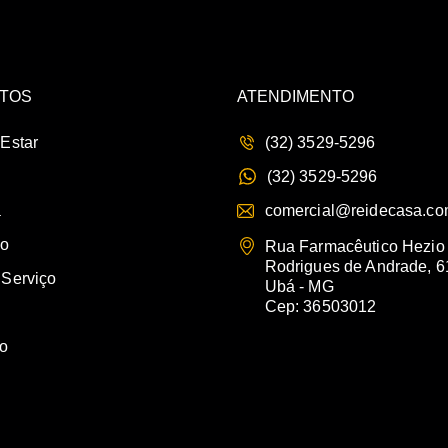
TOS
ATENDIMENTO
 Estar
(32) 3529-5296
(32) 3529-5296
a
comercial@reidecasa.co
io
Rua Farmacêutico Hezio
Rodrigues de Andrade, 6
 Serviço
Ubá - MG
Cep: 36503012
vo