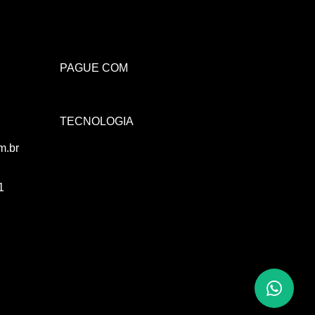
Atendimento Rei de Casa
Escolha o setor desejado
PAGUE COM
Atendimento
Co
TECNOLOGIA
Comercial
m.br
1
Atendimento
Fi
Financeiro