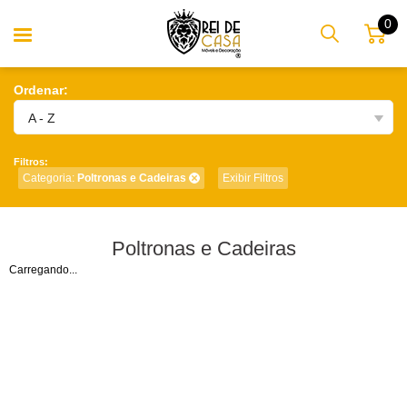
0
Ordenar:
A - Z
Filtros:
Categoria:
Poltronas e Cadeiras
Exibir Filtros
Poltronas e Cadeiras
Carregando...