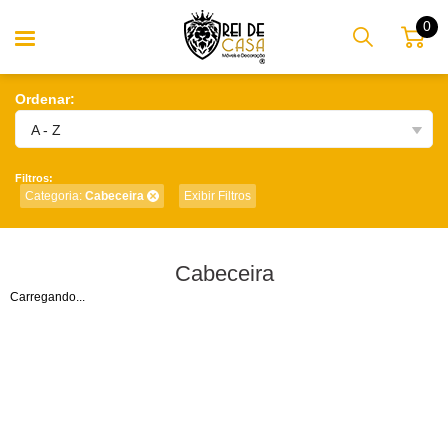
0
Ordenar:
A - Z
Filtros:
Categoria:
Cabeceira
Exibir Filtros
Cabeceira
Carregando...