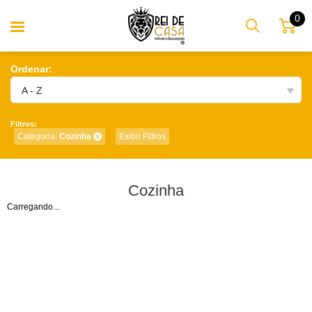
0
Ordenar:
A - Z
Filtros:
Categoria:
Cozinha
Exibir Filtros
Cozinha
Carregando...