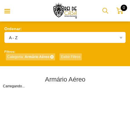
0
Ordenar:
A - Z
Filtros:
Categoria:
Armário Aéreo
Exibir Filtros
Armário Aéreo
Carregando...