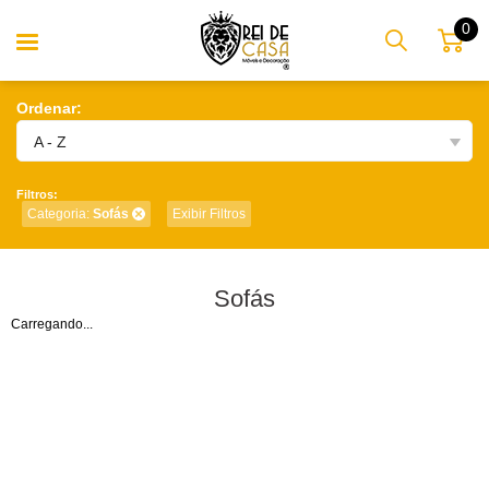
0
Ordenar:
A - Z
Filtros:
Categoria:
Sofás
Exibir Filtros
Sofás
Carregando...