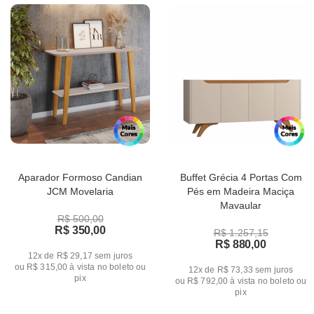
Aparador Formoso Candian
Buffet Grécia 4 Portas Com
JCM Movelaria
Pés em Madeira Maciça
Mavaular
R$ 500,00
R$ 350,00
R$ 1.257,15
R$ 880,00
12x de R$ 29,17
sem juros
ou
R$ 315,00
à vista no boleto ou
12x de R$ 73,33
sem juros
pix
ou
R$ 792,00
à vista no boleto ou
pix