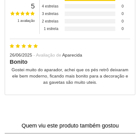
5
4 estrelas
0
3 estrelas
0
1 avaliação
2 estrelas
0
1 estrela
0
26/06/2025
- Avaliação de
Aparecida
Bonito
Gostei muito do aparador, achei que os pés retrô deixaram
ele bem moderno, ficando mais bonito para a decoração e
as gavetas são muito uteis.
Quem viu este produto também gostou