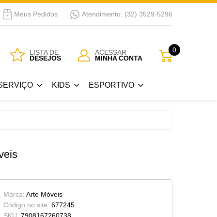
Meus Pedidos
Atendimento: (32) 3529-5296
SERVIÇO
KIDS
ESPORTIVO
0
LISTA DE
ACESSAR
DESEJOS
MINHA CONTA
Guarda Roupa Kids
Bicicletas
SERVIÇO
KIDS
ESPORTIVO
 Passar
Berços
a
Cama Kids
Guarda Roupa Kids
Bicicletas
Cojunto Quarto Infantil
 Passar
Berços
veis
Armários Kids
a
Cama Kids
Cômoda-Criado Kids
Cojunto Quarto Infantil
Marca:
Arte Móveis
Armários Kids
Código no site:
677245
SKU:
7908167260738