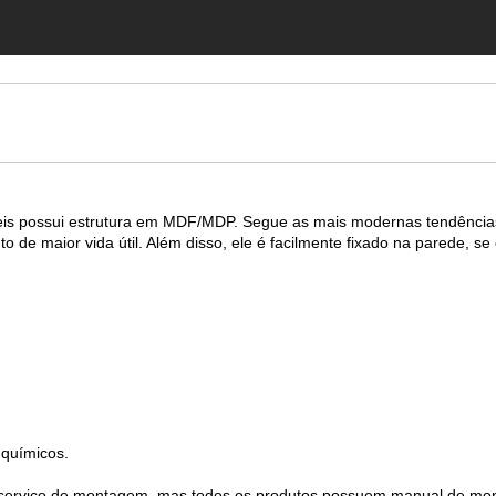
veis possui estrutura em MDF/MDP. Segue as mais modernas tendências
to de maior vida útil. Além disso, ele é facilmente fixado na parede, 
 químicos.
s serviço de montagem, mas todos os produtos possuem manual de 