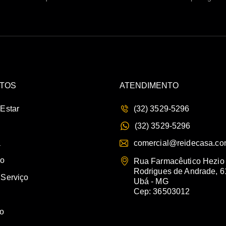
TOS
ATENDIMENTO
 Estar
(32) 3529-5296
(32) 3529-5296
a
comercial@reidecasa.co
io
Rua Farmacêutico Hezio
Rodrigues de Andrade, 6
 Serviço
Ubá - MG
Cep: 36503012
vo