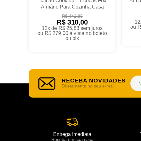
Balcão Cooktop - 4 Bocas Fox
Armá
Armário Para Cozinha Casa
R$ 442,85
R$ 310,00
12
ou
R
12x de R$ 25,83
sem juros
ou
R$ 279,00
à vista no boleto
ou pix
RECEBA NOVIDADES
Diretamente no seu e-mail
Entrega Imediata
Receba em sua casa