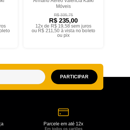
iki
Armario Aereo Valencia Kaiki
Móveis
R$ 335,75
R$ 235,00
ros
12x de R$ 19,58
sem juros
oleto
ou
R$ 211,50
à vista no boleto
ou pix
ça
Parcele em até 12x
Em todos os cartões