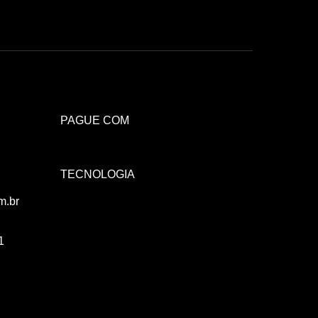
Atendimento Rei de Casa
Escolha o setor desejado
PAGUE COM
Atendimento
Co
TECNOLOGIA
Comercial
m.br
1
Atendimento
Fi
Financeiro