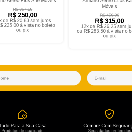
rio Aéreo Plus Arte Móveis
Armário Aereo Etios Ka
Móveis
R$ 357,15
R$ 250,00
R$ 450,00
R$ 315,00
x de R$ 20,83
sem juros
$ 225,00
à vista no boleto
12x de R$ 26,25
sem ju
ou pix
ou
R$ 283,50
à vista no b
ou pix
Tudo Para a Sua Casa
Compre Com Seguran
Produtos de qualidade
Seus dados protegidos