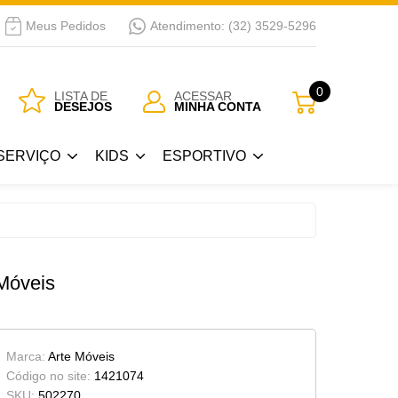
Meus Pedidos
Atendimento: (32) 3529-5296
SERVIÇO
KIDS
ESPORTIVO
0
LISTA DE
ACESSAR
DESEJOS
MINHA CONTA
Guarda Roupa Kids
Bicicletas
SERVIÇO
KIDS
ESPORTIVO
 Passar
Berços
a
Cama Kids
Guarda Roupa Kids
Bicicletas
Cojunto Quarto Infantil
 Passar
Berços
Móveis
Armários Kids
a
Cama Kids
Cômoda-Criado Kids
Cojunto Quarto Infantil
Marca:
Arte Móveis
Armários Kids
Código no site:
1421074
SKU:
502270