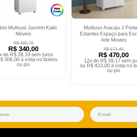
rio Multiuso Jasmim Kaiki
Multiuso Aracaju 2 Porta
Móveis
Estantes Espaço para Es
Arte Moveis
R$ 485,75
R$ 340,00
R$ 671,45
R$ 470,00
x de R$ 28,33
sem juros
$ 306,00
à vista no boleto
12x de R$ 39,17
sem ju
ou pix
ou
R$ 423,00
à vista no b
ou pix