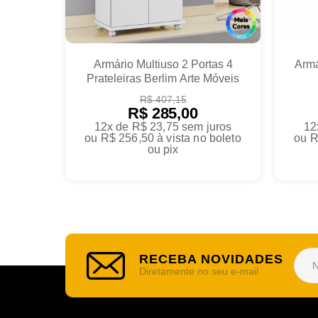
Armário Multiuso 2 Portas 4
Armá
Prateleiras Berlim Arte Móveis
R$ 407,15
R$ 285,00
12x de R$ 23,75
sem juros
12
ou
R$ 256,50
à vista no boleto
ou
R
ou pix
RECEBA NOVIDADES
Diretamente no seu e-mail