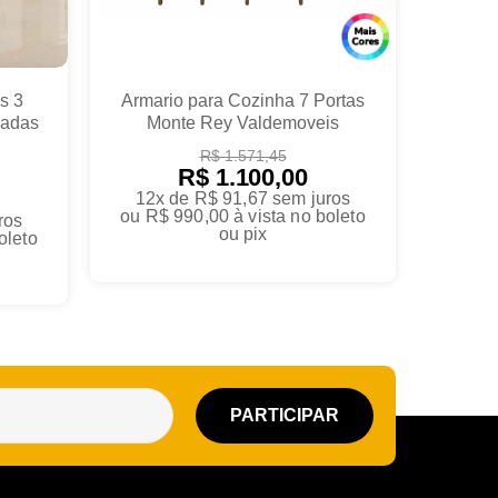
s 3
Armario para Cozinha 7 Portas
cadas
Monte Rey Valdemoveis
R$ 1.571,45
R$ 1.100,00
12x de R$ 91,67
sem juros
ou
R$ 990,00
à vista no boleto
ros
ou pix
oleto