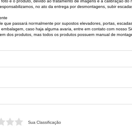
 foto e o produto, devido ao tratamento de imagens e a calibração do 
 responsabilizamos, no ato da entrega por desmontagens, subir escada
ente
e de que passará normalmente por supostos elevadores, portas, escad
 da embalagem, caso haja alguma avaria, entre em contato com nosso
agem dos produtos, mas todos os produtos possuem manual de monta
Sua Classificação