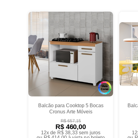
Balcão para Cooktop 5 Bocas
Balc
Cronus Arte Móveis
R$ 657,15
R$ 460,00
12x de R$ 38,33
sem juros
12
ou
R$ 414,00
à vista no boleto
ou
R