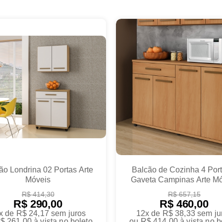
ão Londrina 02 Portas Arte
Balcão de Cozinha 4 Port
Móveis
Gaveta Campinas Arte Mó
R$ 414,30
R$ 657,15
R$ 290,00
R$ 460,00
x de R$ 24,17
sem juros
12x de R$ 38,33
sem ju
$ 261,00
à vista no boleto
ou
R$ 414,00
à vista no b