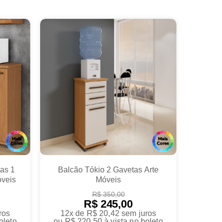
as 1
Balcão Tókio 2 Gavetas Arte
veis
Móveis
R$ 350,00
R$ 245,00
ros
12x de R$ 20,42
sem juros
oleto
ou
R$ 220,50
à vista no boleto