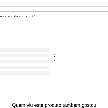
0
0
0
0
0
Quem viu este produto também gostou