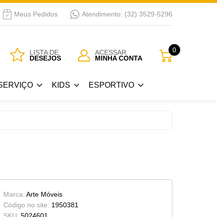
Meus Pedidos
Atendimento: (32) 3529-5296
SERVIÇO
KIDS
ESPORTIVO
0
LISTA DE
ACESSAR
DESEJOS
MINHA CONTA
Guarda Roupa Kids
Bicicletas
SERVIÇO
KIDS
ESPORTIVO
 Passar
Berços
a
Cama Kids
Guarda Roupa Kids
Bicicletas
Cojunto Quarto Infantil
 Passar
Berços
Armários Kids
a
Cama Kids
Cômoda-Criado Kids
Cojunto Quarto Infantil
Marca:
Arte Móveis
Armários Kids
Código no site:
1950381
SKU:
5024601