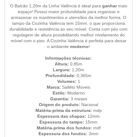
O Balcão 1,20m da Linha Valência é ideal para
ganhar
mais
espaço! Possui maior profundidade para organizar e
armazenar os mantimentos e utensílios da melhor forma. O
tampo da Cozinha Valência tem 15mm, o que proporciona
durabilidade e resistência ao seu móvel. Conta com pés com
regulagem de altura possibilitando melhor nivelamento do
móvel com o piso. A Cozinha Valência é perfeita para deixar
o ambiente
moderno
!
Informações técnicas:
Altura:
0,85m
Largura:
1,20m
Profundidade:
0,365m
Volumes:
1
Marca:
Sallêto Móveis
Estilo:
Moderno
Garantia:
3 meses
Origem do produto:
Nacional
Matéria-prima da estrutura:
mdp
Espessura das chapas:
12mm
Espessura do tampo:
15mm
Matéria-prima dos fundos:
mdf
Espessura dos fundos:
3mm