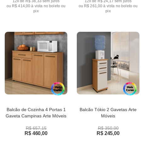
12x de R$ 38,33
sem juros
12x de R$ 24,17
sem juros
ou
R$ 414,00
à vista no boleto ou
ou
R$ 261,00
à vista no boleto ou
pix
pix
Balcão de Cozinha 4 Portas 1
Balcão Tókio 2 Gavetas Arte
Gaveta Campinas Arte Móveis
Móveis
R$ 657,15
R$ 350,00
R$ 460,00
R$ 245,00