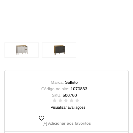
Marca:
Sallêto
Código no site:
1070833
SKU:
500760
Visualizar avaliações
Adicionar aos favoritos