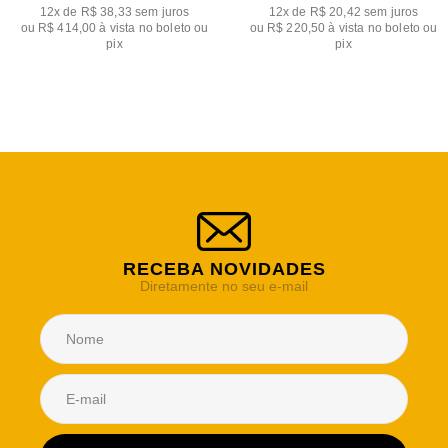
12x de R$ 38,33
sem juros
12x de R$ 20,42
sem juros
ou
R$ 414,00
à vista no boleto ou
ou
R$ 220,50
à vista no boleto ou
pix
pix
RECEBA NOVIDADES
Diretamente no seu e-mail