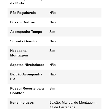
da Porta
Pés Reguláveis
Não
Possui Rodízio
Não
Acompanha Tampo
Sim
Suporta Granito
Não
Necessita
Sim
Montagem
Sapatas Niveladoras
Não
Balcão Acompanha
Não
Pia
Possui Recorte para
Sim
Cooktop
Itens Inclusos
Balcão, Manual de Montagem,
Kit de Ferragens