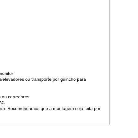
 monitor
s/elevadores ou transporte por guincho para
as ou corredores
 SAC
gem. Recomendamos que a montagem seja feita por