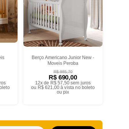
is
Berço Americano Junior New -
Moveis Peroba
R$ 985,70
R$ 690,00
ros
12x de R$ 57,50
sem juros
oleto
ou
R$ 621,00
à vista no boleto
ou pix