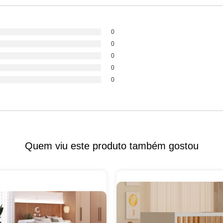
0
0
0
0
0
Quem viu este produto também gostou