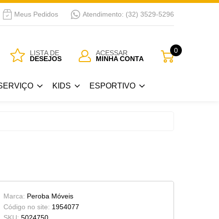
Meus Pedidos
Atendimento: (32) 3529-5296
SERVIÇO
KIDS
ESPORTIVO
0
LISTA DE
ACESSAR
DESEJOS
MINHA CONTA
Guarda Roupa Kids
Bicicletas
SERVIÇO
KIDS
ESPORTIVO
 Passar
Berços
a
Cama Kids
Guarda Roupa Kids
Bicicletas
Cojunto Quarto Infantil
 Passar
Berços
Armários Kids
a
Cama Kids
Cômoda-Criado Kids
Cojunto Quarto Infantil
Marca:
Peroba Móveis
Armários Kids
Código no site:
1954077
SKU:
5024750