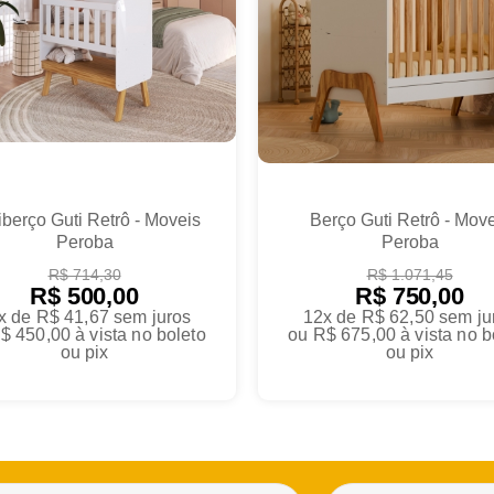
iberço Guti Retrô - Moveis
Berço Guti Retrô - Move
Peroba
Peroba
R$ 714,30
R$ 1.071,45
R$ 500,00
R$ 750,00
x de R$ 41,67
sem juros
12x de R$ 62,50
sem ju
$ 450,00
à vista no boleto
ou
R$ 675,00
à vista no b
ou pix
ou pix