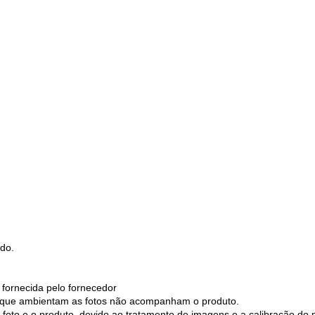
do.
 fornecida pelo fornecedor
os que ambientam as fotos não acompanham o produto.
 foto e o produto, devido ao tratamento de imagens e a calibração do