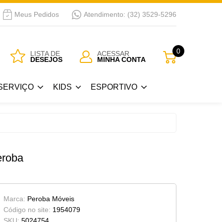
Meus Pedidos
Atendimento: (32) 3529-5296
SERVIÇO
KIDS
ESPORTIVO
0
LISTA DE
ACESSAR
DESEJOS
MINHA CONTA
Guarda Roupa Kids
Bicicletas
SERVIÇO
KIDS
ESPORTIVO
 Passar
Berços
a
Cama Kids
Guarda Roupa Kids
Bicicletas
Cojunto Quarto Infantil
 Passar
Berços
eroba
Armários Kids
a
Cama Kids
Cômoda-Criado Kids
Cojunto Quarto Infantil
Marca:
Peroba Móveis
Armários Kids
Código no site:
1954079
SKU:
5024754