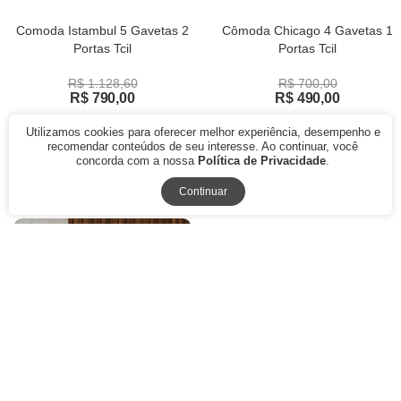
Comoda Istambul 5 Gavetas 2
Cômoda Chicago 4 Gavetas 1
Portas Tcil
Portas Tcil
R$ 1.128,60
R$ 700,00
R$ 790,00
R$ 490,00
12x de R$ 65,83
sem juros
12x de R$ 40,83
sem juros
Utilizamos cookies para oferecer melhor experiência, desempenho e
ou
R$ 711,00
à vista no boleto ou
ou
R$ 441,00
à vista no boleto ou
recomendar conteúdos de seu interesse. Ao continuar, você
pix
pix
concorda com a nossa
Política de Privacidade
.
Continuar