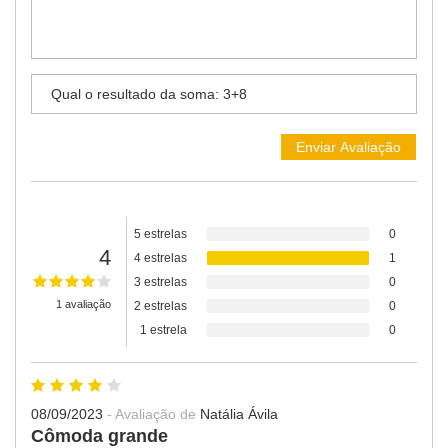
5 estrelas
0
4
4 estrelas
1
Atendimento Rei de Casa
3 estrelas
0
Escolha o setor desejado
1 avaliação
2 estrelas
0
1 estrela
0
Atendimento
Co
Comercial
08/09/2023
- Avaliação de
Natália Ávila
Cômoda grande