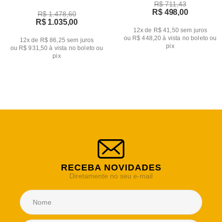
R$ 711,43
Dois Lugares e 2 de Um Lugar
R$ 498,00
R$ 1.478,60
R$ 1.035,00
12x de R$ 41,50
sem juros
ou
R$ 448,20
à vista no boleto ou
12x de R$ 86,25
sem juros
pix
ou
R$ 931,50
à vista no boleto ou
pix
RECEBA NOVIDADES
Diretamente no seu e-mail