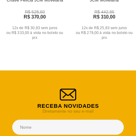
Chave Felícia JCM Movelaria
JCM Movelaria
R$ 528,60
R$ 442,85
R$ 370,00
R$ 310,00
12x de R$ 30,83
sem juros
12x de R$ 25,83
sem juros
ou
R$ 333,00
à vista no boleto ou
ou
R$ 279,00
à vista no boleto ou
pix
pix
RECEBA NOVIDADES
Diretamente no seu e-mail