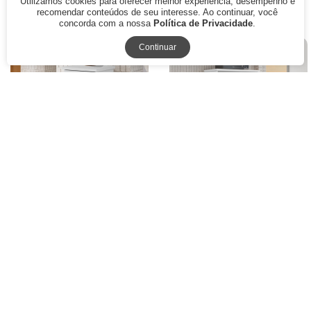
Utilizamos cookies para oferecer melhor experiência, desempenho e
recomendar conteúdos de seu interesse. Ao continuar, você
concorda com a nossa
Política de Privacidade
.
Continuar
Fruteira Curitiba Branca Arte
Fruteira Fortaleza 3 Cesto Arte
Móveis 1 Gaveta 3 Cestos
Moveis
R$ 300,00
R$ 571,45
R$ 210,00
R$ 400,00
12x de R$ 17,50
sem juros
12x de R$ 33,33
sem juros
ou
R$ 189,00
à vista no boleto ou
ou
R$ 360,00
à vista no boleto ou
pix
pix