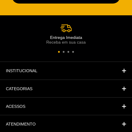
Atendimento Rei de Casa
Escolha o setor desejado
Atendimento
Co
Comercial
Entrega Imediata
Receba em sua casa
Atendimento
Fi
Financeiro
INSTITUCIONAL
CATEGORIAS
ACESSOS
ATENDIMENTO