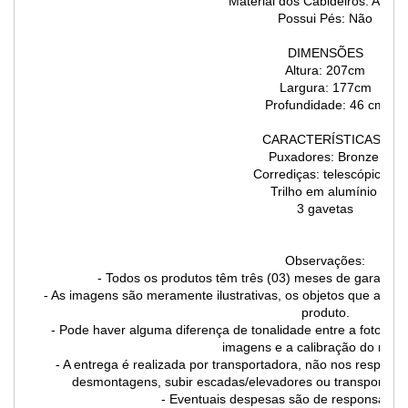
Material dos Cabideiros: Alumí
Possui Pés: Não
DIMENSÕES
Altura: 207cm
Largura: 177cm
Profundidade: 46 cm
CARACTERÍSTICAS:
Puxadores: Bronze
Corrediças: telescópicas
Trilho em alumínio
3 gavetas
Observações:
- Todos os produtos têm três (03) meses de garantia 
- As imagens são meramente ilustrativas, os objetos que am
produto.
- Pode haver alguma diferença de tonalidade entre a foto e o
imagens e a calibração do mon
- A entrega é realizada por transportadora, não nos responsa
desmontagens, subir escadas/elevadores ou transporte p
- Eventuais despesas são de responsabilid