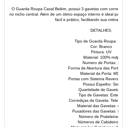
O Guarda Roupa Casal Belém, possui 3 gavetas com corrediças t
no nicho central. Além de um ótimo espaço interno é ideal para 
fácil e prático, facilitando sua rotina. Ve
DETALHES:
Tipo de Guarda Roupa: Casa
Cor: Branco
Pintura: UV
Material: 100% mdp
Numero de Portas: 2
Forma de Abertura das Portas: B
Material da Porta: MDP
Portas com Sistema Reversível:
Possui Espelho: Sim
Quantidade de Gaveta: 3
Tipo de Gavetas: Externa
Corrediças da Gaveta: Telescóp
Material das Gavetas: mdp
Puxadores das Gavetas: Bron
Número de Prateleiras: 3
Números de Cabideiros: 2