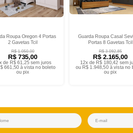
da Roupa Oregon 4 Portas
Guarda Roupa Casal Sevi
2 Gavetas Tcil
Portas 8 Gavetas Tcil
R$ 1.050,00
R$ 3.092,85
R$ 735,00
R$ 2.165,00
x de R$ 61,25
sem juros
12x de R$ 180,42
sem j
$ 661,50
à vista no boleto
ou
R$ 1.948,50
à vista no 
ou pix
ou pix