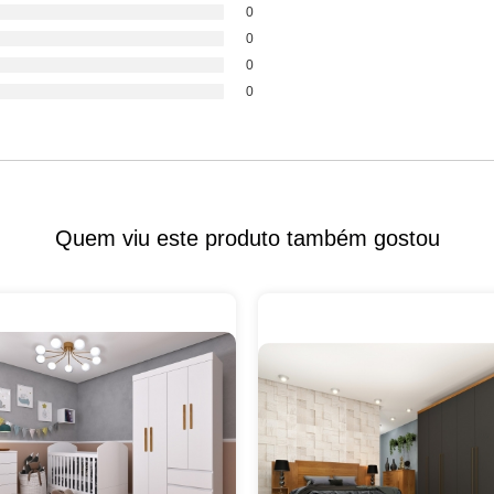
0
0
0
0
Quem viu este produto também gostou