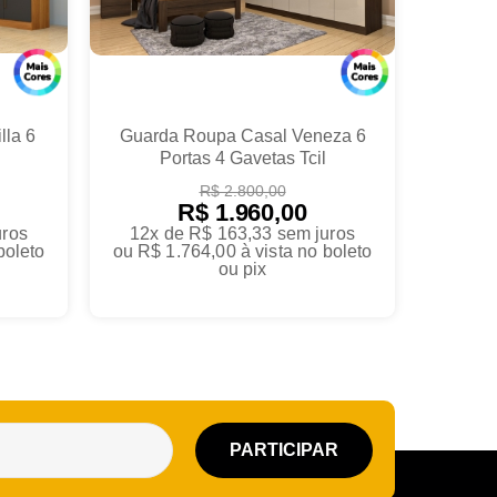
lla 6
Guarda Roupa Casal Veneza 6
Portas 4 Gavetas Tcil
R$ 2.800,00
R$ 1.960,00
uros
12x de R$ 163,33
sem juros
boleto
ou
R$ 1.764,00
à vista no boleto
ou pix