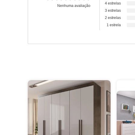
4 estrelas
Nenhuma avaliação
3 estrelas
2 estrelas
1 estrela