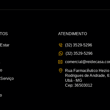
TOS
ATENDIMENTO
 Estar
(32) 3529-5296
(32) 3529-5296
a
comercial@reidecasa.co
io
Rua Farmacêutico Hezio
Rodrigues de Andrade, 6
 Serviço
Ubá - MG
Cep: 36503012
vo