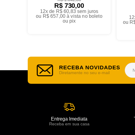
R$ 730,00
12x de R$ 60,83
sem juros
ou
R$ 657,00
à vista no boleto
12
ou pix
ou
R$
RECEBA NOVIDADES
Diretamente no seu e-mail
Entrega Imediata
Receba em sua casa