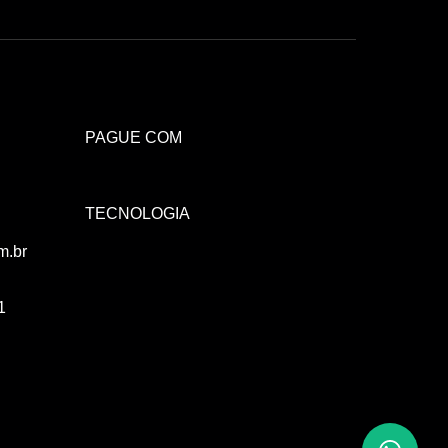
Atendimento Rei de Casa
Escolha o setor desejado
PAGUE COM
Atendimento
Co
TECNOLOGIA
Comercial
m.br
1
Atendimento
Fi
Financeiro