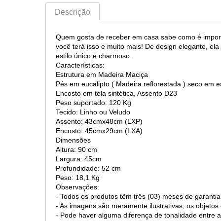
Descrição
Quem gosta de receber em casa sabe como é importa
você terá isso e muito mais! De design elegante, el
estilo único e charmoso.
Características:
Estrutura em Madeira Maciça
Pés em eucalipto ( Madeira reflorestada ) seco em e
Encosto em tela sintética, Assento D23
Peso suportado: 120 Kg
Tecido: Linho ou Veludo
Assento: 43cmx48cm (LXP)
Encosto: 45cmx29cm (LXA)
Dimensões
Altura: 90 cm
Largura: 45cm
Profundidade: 52 cm
Peso: 18,1 Kg
Observações:
- Todos os produtos têm três (03) meses de garantia
- As imagens são meramente ilustrativas, os objet
- Pode haver alguma diferença de tonalidade entre a