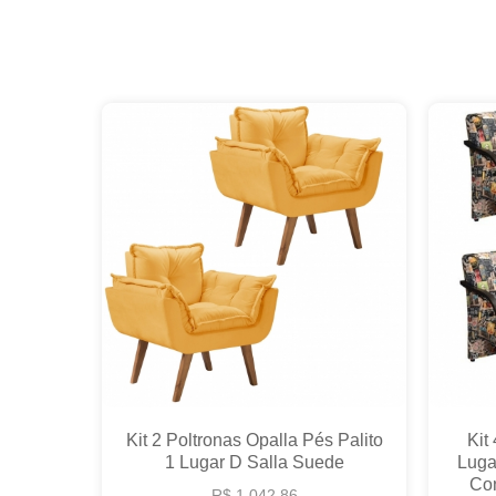
Kit 2 Poltronas Opalla Pés Palito
Kit
1 Lugar D Salla Suede
Luga
Con
R$ 1.042,86