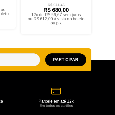
R$ 971,45
R$ 680,00
ros
oleto
12x de R$ 56,67
sem juros
ou
R$ 612,00
à vista no boleto
ou pix
ça
Parcele em até 12x
Em todos os cartões