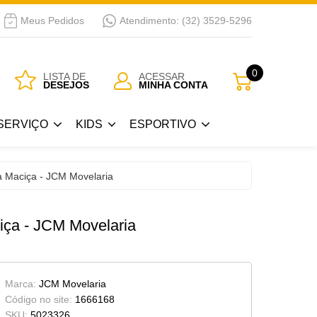
Meus Pedidos
Atendimento: (32) 3529-5296
SERVIÇO
KIDS
ESPORTIVO
0
LISTA DE
ACESSAR
DESEJOS
MINHA CONTA
Guarda Roupa Kids
Bicicletas
SERVIÇO
KIDS
ESPORTIVO
 Passar
Berços
a
Cama Kids
Guarda Roupa Kids
Bicicletas
a Maciça - JCM Movelaria
Cojunto Quarto Infantil
 Passar
Berços
iça - JCM Movelaria
Armários Kids
a
Cama Kids
Cômoda-Criado Kids
Cojunto Quarto Infantil
Marca:
JCM Movelaria
Armários Kids
Código no site:
1666168
SKU:
5023326