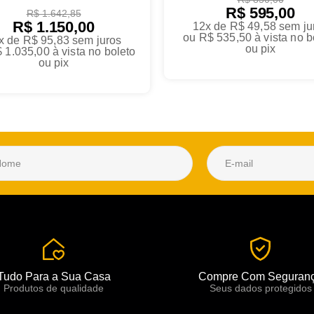
Estampado Beer
R$ 595,00
R$ 1.642,85
R$ 1.150,00
12x de R$ 49,58
sem ju
ou
R$ 535,50
à vista no b
x de R$ 95,83
sem juros
ou pix
 1.035,00
à vista no boleto
ou pix
Tudo Para a Sua Casa
Compre Com Seguran
Produtos de qualidade
Seus dados protegidos