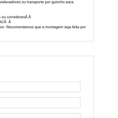
s/elevadores ou transporte por guincho para
as ou corredoresÂ Â
 SACÂ Â
gem. Recomendamos que a montagem seja feita por