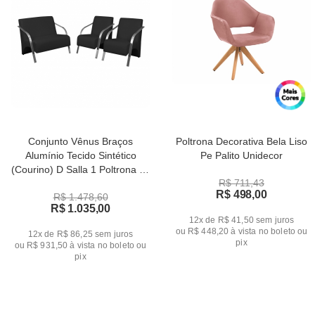
Conjunto Vênus Braços
Poltrona Decorativa Bela Liso
Alumínio Tecido Sintético
Pe Palito Unidecor
(Courino) D Salla 1 Poltrona de
R$ 711,43
Dois Lugares e 2 de Um Lugar
R$ 498,00
R$ 1.478,60
R$ 1.035,00
12x de R$ 41,50
sem juros
ou
R$ 448,20
à vista no boleto ou
12x de R$ 86,25
sem juros
pix
ou
R$ 931,50
à vista no boleto ou
pix