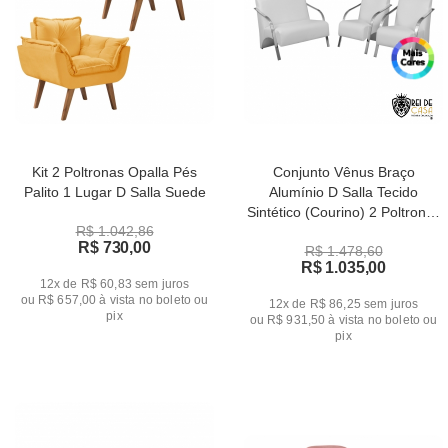
Kit 2 Poltronas Opalla Pés
Conjunto Vênus Braço
Palito 1 Lugar D Salla Suede
Alumínio D Salla Tecido
Sintético (Courino) 2 Poltronas
R$ 1.042,86
de 1 Lugar e 1 de 2 Lugares
R$ 730,00
R$ 1.478,60
R$ 1.035,00
12x de R$ 60,83
sem juros
ou
R$ 657,00
à vista no boleto ou
12x de R$ 86,25
sem juros
pix
ou
R$ 931,50
à vista no boleto ou
pix