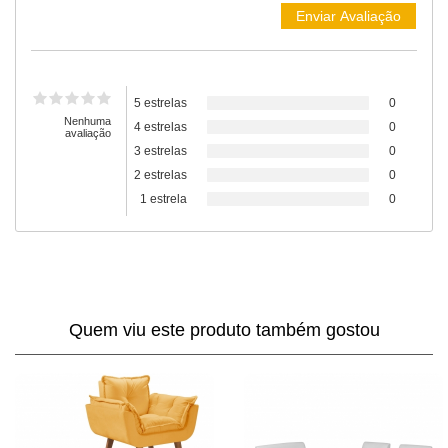
5 estrelas
0
Nenhuma
4 estrelas
0
avaliação
3 estrelas
0
2 estrelas
0
1 estrela
0
Quem viu este produto também gostou