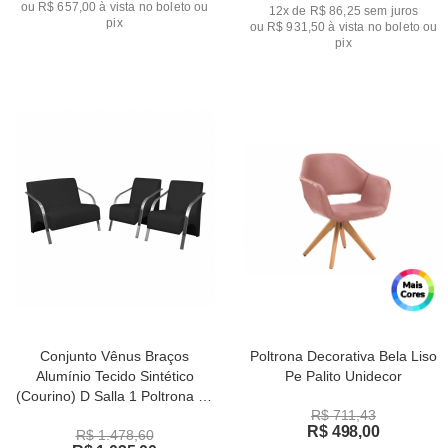
ou
R$ 657,00
à vista no boleto ou
12x de R$ 86,25
sem juros
pix
ou
R$ 931,50
à vista no boleto ou
pix
Conjunto Vênus Braços
Poltrona Decorativa Bela Liso
Alumínio Tecido Sintético
Pe Palito Unidecor
(Courino) D Salla 1 Poltrona de
R$ 711,43
Dois Lugares e 2 de Um Lugar
R$ 498,00
R$ 1.478,60