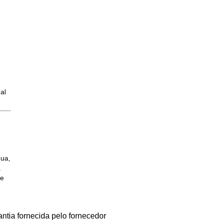
al
ua,
.
 e
antia fornecida pelo fornecedor