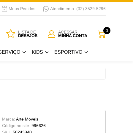
Meus Pedidos
Atendimento: (32) 3529-5296
SERVIÇO
KIDS
ESPORTIVO
0
LISTA DE
ACESSAR
DESEJOS
MINHA CONTA
Guarda Roupa Kids
Bicicletas
SERVIÇO
KIDS
ESPORTIVO
 Passar
Berços
a
Cama Kids
Guarda Roupa Kids
Bicicletas
Cojunto Quarto Infantil
 Passar
Berços
Armários Kids
a
Cama Kids
Cômoda-Criado Kids
Cojunto Quarto Infantil
Marca:
Arte Móveis
Armários Kids
Código no site:
996626
SKU:
50243940