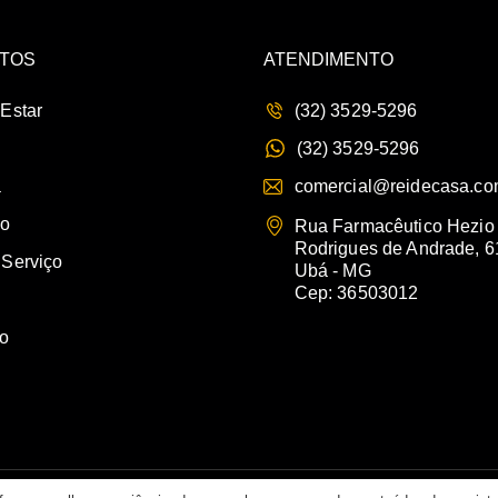
TOS
ATENDIMENTO
 Estar
(32) 3529-5296
(32) 3529-5296
a
comercial@reidecasa.co
io
Rua Farmacêutico Hezio
Rodrigues de Andrade, 6
 Serviço
Ubá - MG
Cep: 36503012
vo