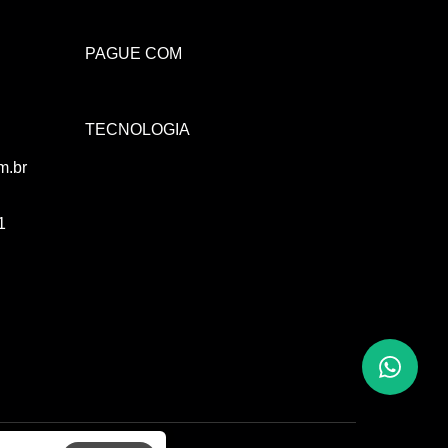
Atendimento Rei de Casa
Escolha o setor desejado
PAGUE COM
Atendimento
Co
TECNOLOGIA
Comercial
m.br
1
Atendimento
Fi
Financeiro