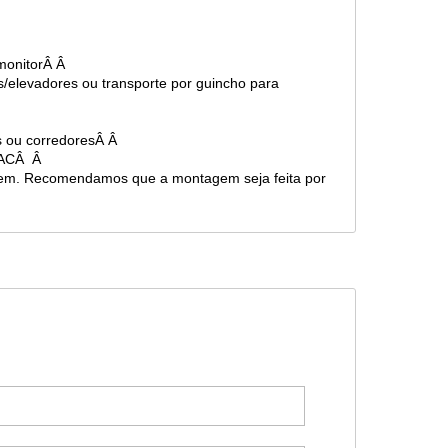
 monitorÂ Â
s/elevadores ou transporte por guincho para
as ou corredoresÂ Â
 SACÂ Â
gem. Recomendamos que a montagem seja feita por