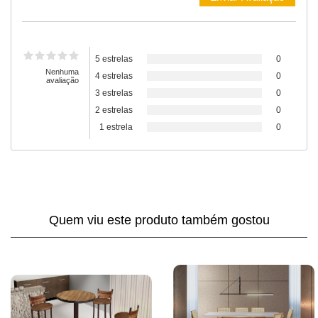
5 estrelas
0
Nenhuma
4 estrelas
0
avaliação
3 estrelas
0
2 estrelas
0
1 estrela
0
Quem viu este produto também gostou