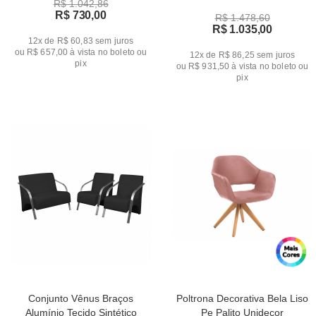
R$ 1.042,86
de 1 Lugar e 1 de 2 Lugares
R$ 730,00
R$ 1.478,60
R$ 1.035,00
12x de R$ 60,83
sem juros
ou
R$ 657,00
à vista no boleto ou
12x de R$ 86,25
sem juros
pix
ou
R$ 931,50
à vista no boleto ou
pix
Conjunto Vênus Braços
Poltrona Decorativa Bela Liso
Alumínio Tecido Sintético
Pe Palito Unidecor