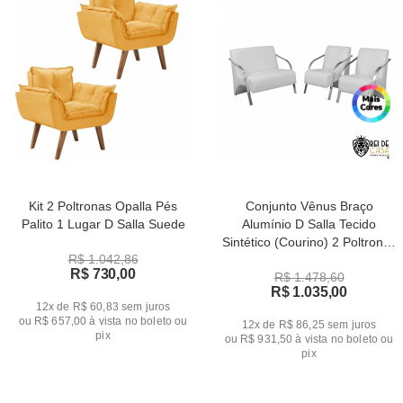
Kit 2 Poltronas Opalla Pés
Conjunto Vênus Braço
Palito 1 Lugar D Salla Suede
Alumínio D Salla Tecido
Sintético (Courino) 2 Poltronas
R$ 1.042,86
de 1 Lugar e 1 de 2 Lugares
R$ 730,00
R$ 1.478,60
R$ 1.035,00
12x de R$ 60,83
sem juros
ou
R$ 657,00
à vista no boleto ou
12x de R$ 86,25
sem juros
pix
ou
R$ 931,50
à vista no boleto ou
pix