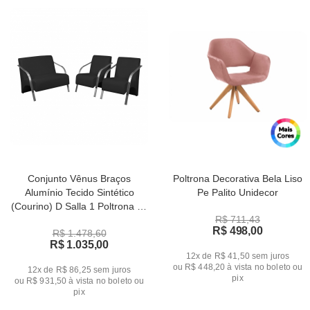
Conjunto Vênus Braços
Poltrona Decorativa Bela Liso
Alumínio Tecido Sintético
Pe Palito Unidecor
(Courino) D Salla 1 Poltrona de
R$ 711,43
Dois Lugares e 2 de Um Lugar
R$ 498,00
R$ 1.478,60
R$ 1.035,00
12x de R$ 41,50
sem juros
ou
R$ 448,20
à vista no boleto ou
12x de R$ 86,25
sem juros
pix
ou
R$ 931,50
à vista no boleto ou
pix