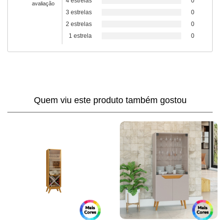
4 estrelas
0
avaliação
3 estrelas
0
2 estrelas
0
1 estrela
0
Quem viu este produto também gostou