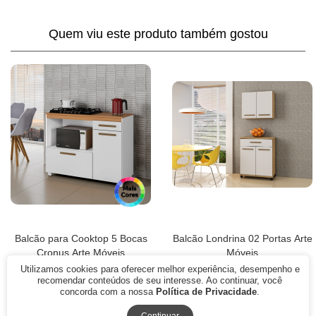
Quem viu este produto também gostou
Balcão para Cooktop 5 Bocas
Balcão Londrina 02 Portas Arte
Cronus Arte Móveis
Móveis
Utilizamos cookies para oferecer melhor experiência, desempenho e
R$ 657,15
R$ 414,30
recomendar conteúdos de seu interesse. Ao continuar, você
R$ 460,00
R$ 290,00
concorda com a nossa
Política de Privacidade
.