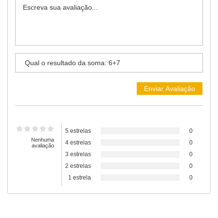
Atendimento Rei de Casa
Escolha o setor desejado
Atendimento
Co
Comercial
Atendimento
Fi
Financeiro
5 estrelas
0
Nenhuma
4 estrelas
0
avaliação
3 estrelas
0
2 estrelas
0
1 estrela
0