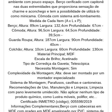
ambiente com pouco espaço. Berço cerificado com capitonê
nas duas extremidades que proporciona sensação de
charme e aconchego e tem a possibilidade de utilizá-lo
como minicama. Cômoda com sistema anti-tombamento.
Medida de Cada Item (A x L x P);
Berço; Altura: 89cm Largura: 132,4cm Profundidade: 67cm -
Cômoda; Altura: 96,5cm Largura: 64,5cm Profundidade:
39,5cm -
Guarda Roupa; Altura: 187cm Largura: 90cm Profundidade:
40cm -
Colchão; Altura: 10cm Largura: 60cm Profundidade: 130cm
Material Principal; MDF
Escala de Brilho; Acetinado
Tipo de Corrediça da Gaveta; Telescópica
Necessita Montagem; Sim
Complexidade da Montagem; Alta: deve ser montado por um
montador especializado
Sistema de Montagem; Parafusos, cavilhas e cantoneiras.
Recomendações de Uso, Manutenção e Limpeza; Limpeza
com pano levemente umidecido. Não aplicar nenhum tipo de
produto químico, como Lustra móveis, poliflor, etc...
Certificado INMETRO (código); 005598/2019
Informações Complementares;Berço com cabeceiras em
MDF com grades em MDF envelopado por PVC, sistema de