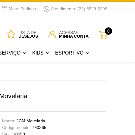
Meus Pedidos
Atendimento: (32) 3529-5296
SERVIÇO
KIDS
ESPORTIVO
0
LISTA DE
ACESSAR
DESEJOS
MINHA CONTA
Guarda Roupa Kids
Bicicletas
SERVIÇO
KIDS
ESPORTIVO
 Passar
Berços
a
Cama Kids
Guarda Roupa Kids
Bicicletas
Cojunto Quarto Infantil
 Passar
Berços
Movelaria
Armários Kids
a
Cama Kids
Cômoda-Criado Kids
Cojunto Quarto Infantil
Marca:
JCM Movelaria
Armários Kids
Código no site:
790365
SKU:
10098