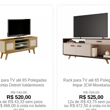
 para TV até 65 Polegadas
Rack para TV até 65 Pole
ortas Detroit Valdemoveis
Impar JCM Movelaria
R$ 742,85
R$ 750,00
R$ 520,00
R$ 525,00
x de R$ 43,33
sem juros
12x de R$ 43,75
sem ju
$ 468,00
à vista no boleto
ou
R$ 472,50
à vista no b
ou pix
ou pix