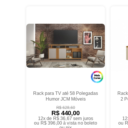
Rack para TV até 58 Polegadas
Rack
Humor JCM Móveis
2 P
R$ 628,60
R$ 440,00
12x de R$ 36,67
sem juros
12
ou
R$ 396,00
à vista no boleto
ou
R
ou pix