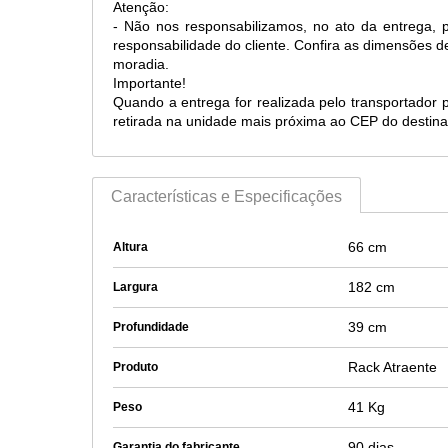
Atenção:
- Não nos responsabilizamos, no ato da entrega, 
responsabilidade do cliente. Confira as dimensões 
moradia.
Importante!
Quando a entrega for realizada pelo transportador 
retirada na unidade mais próxima ao CEP do destina
Características e Especificações
66 cm
Altura
182 cm
Largura
39 cm
Profundidade
Rack Atraente
Produto
41 Kg
Peso
90 dias
Garantia do fabricante