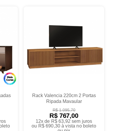
gadas
Rack Valencia 220cm 2 Portas
Ripada Mavaular
R$ 1.095,70
R$ 767,00
ros
12x de R$ 63,92
sem juros
oleto
ou
R$ 690,30
à vista no boleto
ou pix