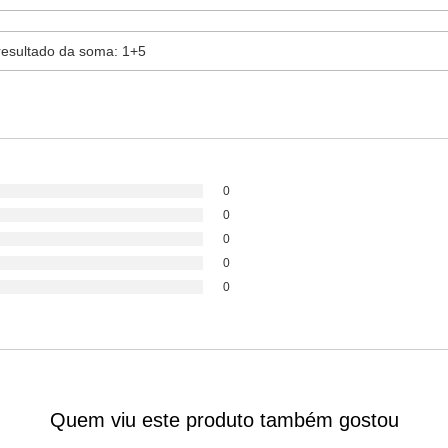
0
0
0
0
0
Quem viu este produto também gostou