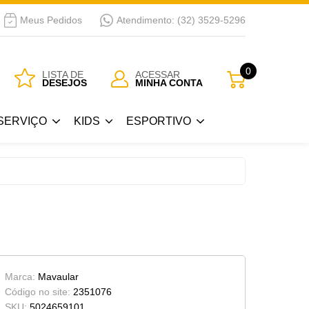
Meus Pedidos
Atendimento: (32) 3529-5296
SERVIÇO
KIDS
ESPORTIVO
0
LISTA DE
ACESSAR
DESEJOS
MINHA CONTA
Guarda Roupa Kids
Bicicletas
SERVIÇO
KIDS
ESPORTIVO
 Passar
Berços
a
Cama Kids
Guarda Roupa Kids
Bicicletas
Cojunto Quarto Infantil
 Passar
Berços
Armários Kids
a
Cama Kids
Cômoda-Criado Kids
Cojunto Quarto Infantil
Marca:
Mavaular
Armários Kids
Código no site:
2351076
SKU:
5024659101