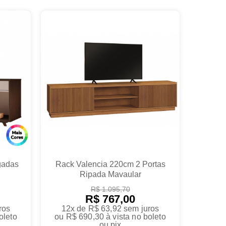
gadas
Rack Valencia 220cm 2 Portas
Ripada Mavaular
R$ 1.095,70
R$ 767,00
ros
12x de R$ 63,92
sem juros
oleto
ou
R$ 690,30
à vista no boleto
ou pix