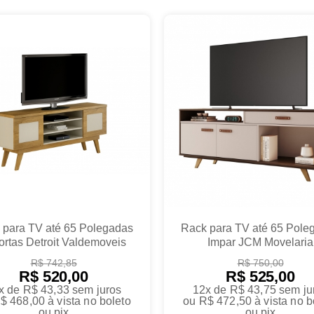
 para TV até 65 Polegadas
Rack para TV até 65 Pole
ortas Detroit Valdemoveis
Impar JCM Movelaria
R$ 742,85
R$ 750,00
R$ 520,00
R$ 525,00
x de R$ 43,33
sem juros
12x de R$ 43,75
sem ju
$ 468,00
à vista no boleto
ou
R$ 472,50
à vista no b
ou pix
ou pix