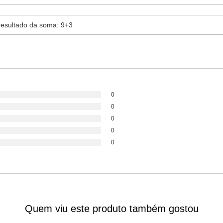
0
0
0
0
0
Quem viu este produto também gostou