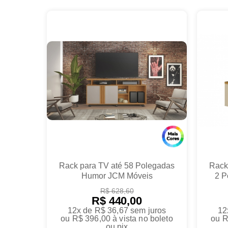
Rack para TV até 58 Polegadas
Rack
Humor JCM Móveis
2 P
R$ 628,60
R$ 440,00
12x de R$ 36,67
sem juros
12
ou
R$ 396,00
à vista no boleto
ou
R
ou pix