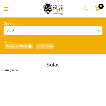
0
Ordenar:
A - Z
Filtros:
Categoria:
Sofás
Exibir Filtros
Sofás
Carregando...