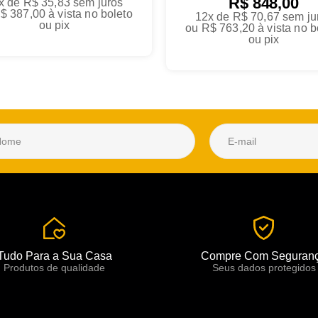
R$ 848,00
x de R$ 35,83
sem juros
$ 387,00
à vista no boleto
12x de R$ 70,67
sem ju
ou pix
ou
R$ 763,20
à vista no b
ou pix
Tudo Para a Sua Casa
Compre Com Seguran
Produtos de qualidade
Seus dados protegidos