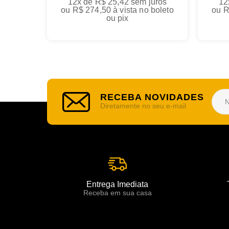
12x de R$ 25,42
sem juros
12
ou
R$ 274,50
à vista no boleto
ou
R
ou pix
RECEBA NOVIDADES
Diretamente no seu e-mail
Entrega Imediata
Receba em sua casa