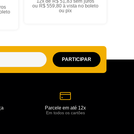
12x de R$ 51,83
sem juros
ou
R$ 559,80
à vista no boleto
ros
ou pix
oleto
ça
Parcele em até 12x
Em todos os cartões