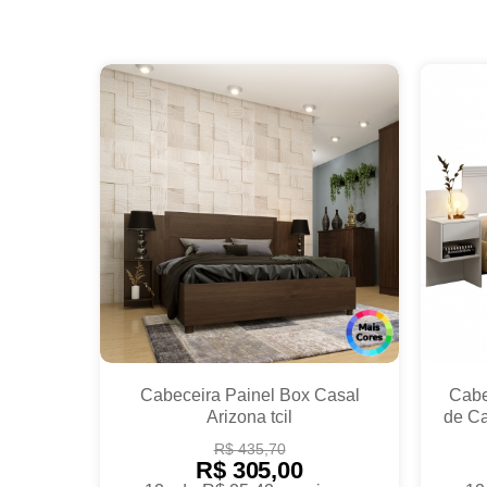
Cabeceira Painel Box Casal
Cabe
Arizona tcil
de Ca
R$ 435,70
R$ 305,00