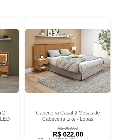
 2
Cabeceira Casal 2 Mesas de
 LED
Cabeceira Like - Lopas
R$ 888,60
R$ 622,00