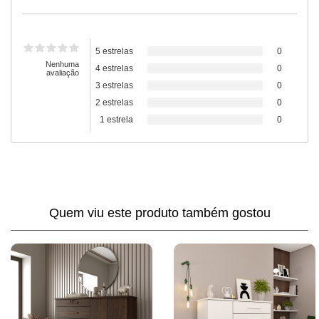
5 estrelas
0
Nenhuma
4 estrelas
0
avaliação
3 estrelas
0
2 estrelas
0
1 estrela
0
Quem viu este produto também gostou