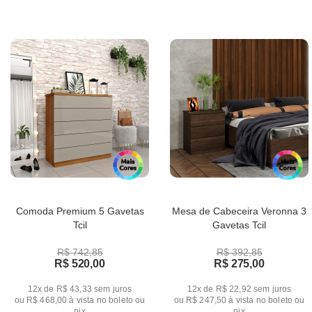
Comoda Premium 5 Gavetas
Mesa de Cabeceira Veronna 3
Tcil
Gavetas Tcil
R$ 742,85
R$ 392,85
R$ 520,00
R$ 275,00
12x de R$ 43,33
sem juros
12x de R$ 22,92
sem juros
ou
R$ 468,00
à vista no boleto ou
ou
R$ 247,50
à vista no boleto ou
pix
pix