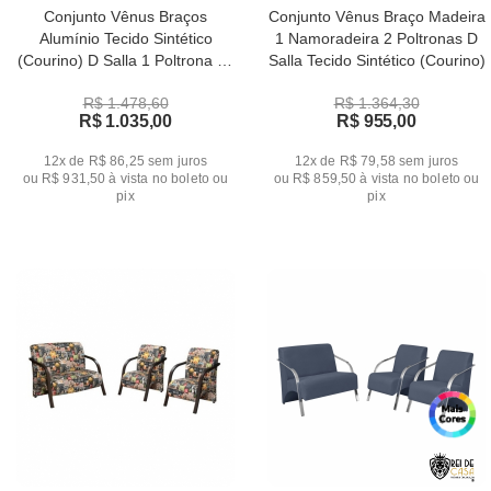
Conjunto Vênus Braços
Conjunto Vênus Braço Madeira
Alumínio Tecido Sintético
1 Namoradeira 2 Poltronas D
(Courino) D Salla 1 Poltrona de
Salla Tecido Sintético (Courino)
Dois Lugares e 2 de Um Lugar
R$ 1.478,60
R$ 1.364,30
R$ 1.035,00
R$ 955,00
12x de R$ 86,25
sem juros
12x de R$ 79,58
sem juros
ou
R$ 931,50
à vista no boleto ou
ou
R$ 859,50
à vista no boleto ou
pix
pix