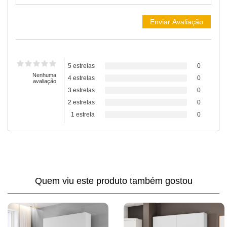
5 estrelas
0
Nenhuma
4 estrelas
0
avaliação
3 estrelas
0
2 estrelas
0
1 estrela
0
Quem viu este produto também gostou