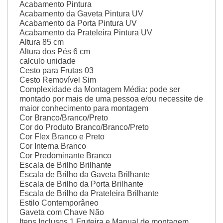
Acabamento
Pintura
Acabamento da Gaveta
Pintura UV
Acabamento da Porta
Pintura UV
Acabamento da Prateleira
Pintura UV
Altura
85 cm
Altura dos Pés
6 cm
calculo
unidade
Cesto para Frutas
03
Cesto Removível
Sim
Complexidade da Montagem
Média: pode ser
montado por mais de uma pessoa e/ou necessite de
maior conhecimento para montagem
Cor
Branco/Branco/Preto
Cor do Produto
Branco/Branco/Preto
Cor Flex
Branco e Preto
Cor Interna
Branco
Cor Predominante
Branco
Escala de Brilho
Brilhante
Escala de Brilho da Gaveta
Brilhante
Escala de Brilho da Porta
Brilhante
Escala de Brilho da Prateleira
Brilhante
Estilo
Contemporâneo
Gaveta com Chave
Não
Itens Inclusos
1 Fruteira e Manual de montagem.