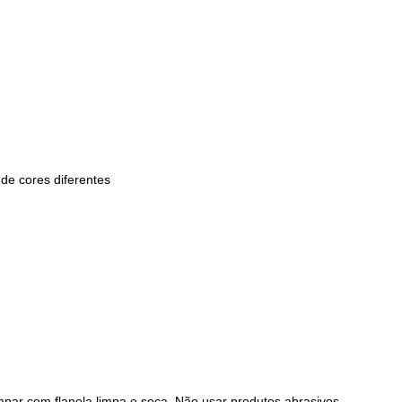
e cores diferentes
r com flanela limpa e seca. Não usar produtos abrasivos.