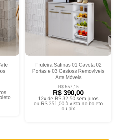
Arte
Fruteira Salinas 01 Gaveta 02
tos
Portas e 03 Cestoss Removíveis
Arte Móveis
R$ 557,15
R$ 390,00
ros
oleto
12x de R$ 32,50
sem juros
ou
R$ 351,00
à vista no boleto
ou pix