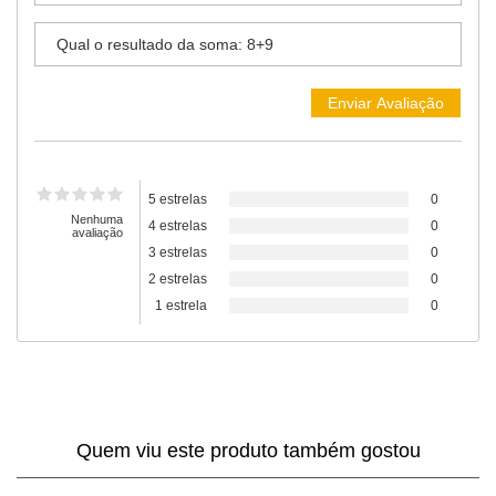
5 estrelas
0
Nenhuma
4 estrelas
0
avaliação
3 estrelas
0
2 estrelas
0
1 estrela
0
Quem viu este produto também gostou