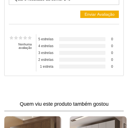
5 estrelas
0
Nenhuma
4 estrelas
0
avaliação
3 estrelas
0
2 estrelas
0
1 estrela
0
Quem viu este produto também gostou