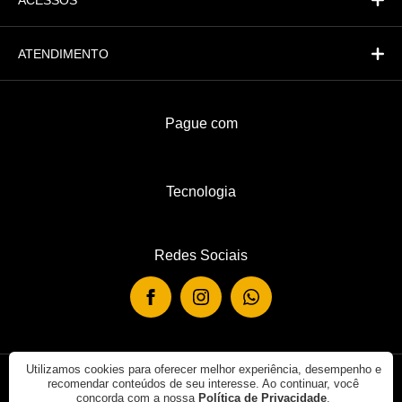
ACESSOS
ATENDIMENTO
Pague com
Tecnologia
Redes Sociais
Utilizamos cookies para oferecer melhor experiência, desempenho e
recomendar conteúdos de seu interesse. Ao continuar, você
© 2019 - Rei de Casa. Todos os direitos reservados.
concorda com a nossa
Política de Privacidade
.