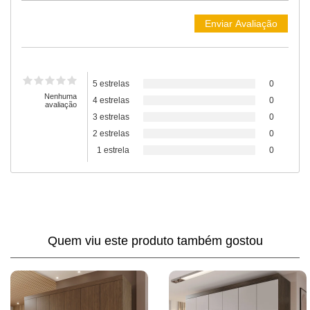
5 estrelas
0
Nenhuma
4 estrelas
0
avaliação
3 estrelas
0
2 estrelas
0
1 estrela
0
Quem viu este produto também gostou