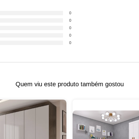
0
0
0
0
0
Quem viu este produto também gostou