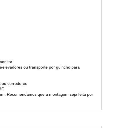
 monitor
s/elevadores ou transporte por guincho para
as ou corredores
 SAC
gem. Recomendamos que a montagem seja feita por