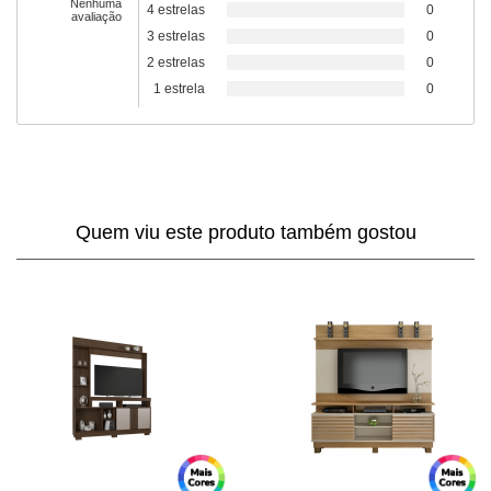
Nenhuma
4 estrelas
0
avaliação
3 estrelas
0
2 estrelas
0
1 estrela
0
Quem viu este produto também gostou