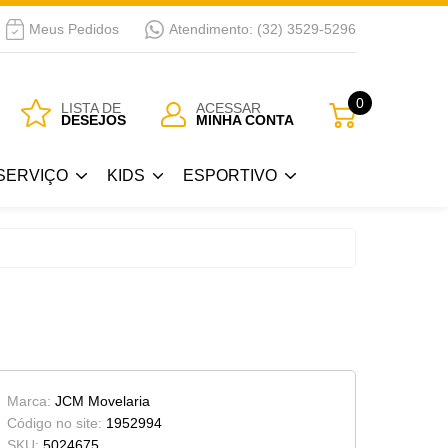
Meus Pedidos
Atendimento: (32) 3529-5296
SERVIÇO
KIDS
ESPORTIVO
0
LISTA DE
ACESSAR
DESEJOS
MINHA CONTA
Guarda Roupa Kids
Bicicletas
SERVIÇO
KIDS
ESPORTIVO
 Passar
Berços
a
Cama Kids
Guarda Roupa Kids
Bicicletas
Cojunto Quarto Infantil
 Passar
Berços
Armários Kids
a
Cama Kids
Cômoda-Criado Kids
Cojunto Quarto Infantil
Marca:
JCM Movelaria
Armários Kids
Código no site:
1952994
SKU:
5024675