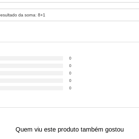
0
0
0
0
0
Quem viu este produto também gostou