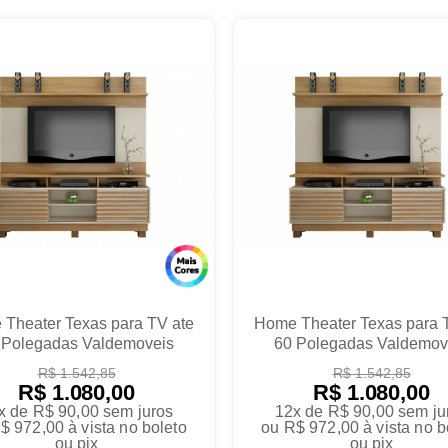
Theater Texas para TV ate
Home Theater Texas para 
 Polegadas Valdemoveis
60 Polegadas Valdemov
R$ 1.542,85
R$ 1.542,85
R$ 1.080,00
R$ 1.080,00
x de R$ 90,00
sem juros
12x de R$ 90,00
sem ju
$ 972,00
à vista no boleto
ou
R$ 972,00
à vista no b
ou pix
ou pix