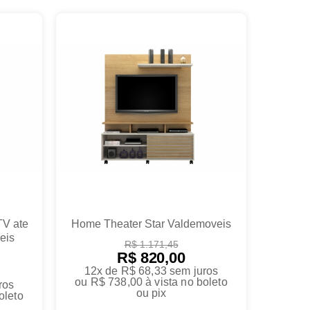
TV ate
Home Theater Star Valdemoveis
eis
R$ 1.171,45
R$ 820,00
12x de R$ 68,33
sem juros
ou
R$ 738,00
à vista no boleto
ros
ou pix
oleto