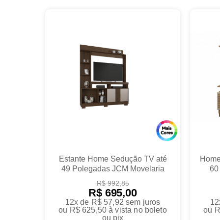
Estante Home Sedução TV até
Home 
49 Polegadas JCM Movelaria
60
R$ 992,85
R$ 695,00
12x de R$ 57,92
sem juros
12
ou
R$ 625,50
à vista no boleto
ou
R
ou pix